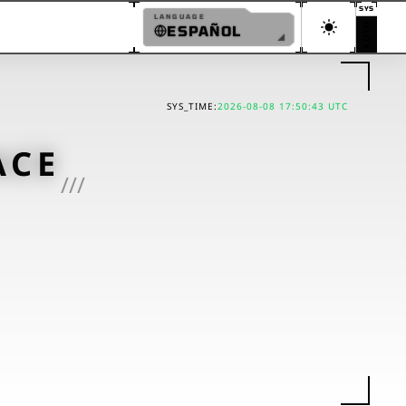
SYS
LANGUAGE
AUTO
ESPAÑOL
ESPAÑOL
ENGLISH
SYS_TIME:
2026-08-08 17:50:43 UTC
日本語
ACE
简体中文
///
繁體中文
한국어
FRANÇAIS
DEUTSCH
PORTUGUÊS