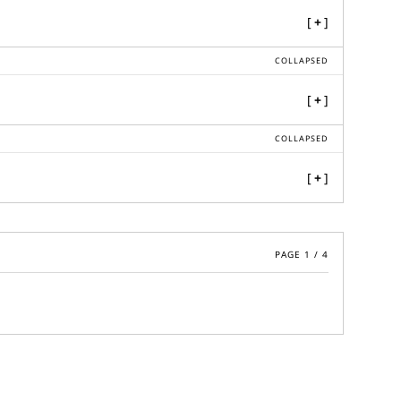
[
+
]
COLLAPSED
[
+
]
COLLAPSED
[
+
]
PAGE
1
/
4