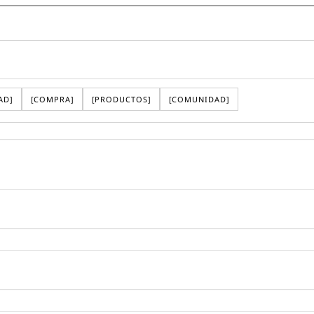
AD
]
[
COMPRA
]
[
PRODUCTOS
]
[
COMUNIDAD
]