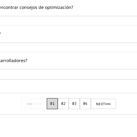
ncontrar consejos de optimización?
?
arrolladores?
01
02
03
04
<<<
PREV
NEXT
>>>