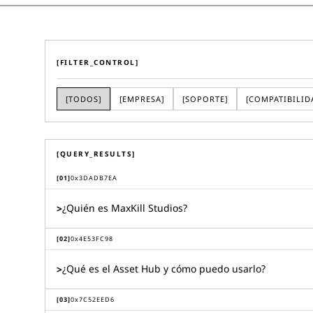
[FILTER_CONTROL]
[
TODOS
]
[
EMPRESA
]
[
SOPORTE
]
[
COMPATIBILID
[QUERY_RESULTS]
[
01
]
0x
3DADB7EA
¿Quién es MaxKill Studios?
>
[
02
]
0x
4E53FC98
¿Qué es el Asset Hub y cómo puedo usarlo?
>
[
03
]
0x
7C52EED6