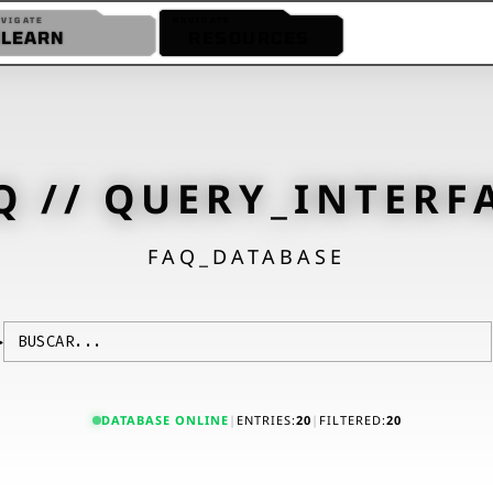
AVIGATE
NAVIGATE
LEARN
RESOURCES
FAQ
GLOSSARY
YOUTUBE
Q // QUERY_INTERF
FAQ_DATABASE
>
DATABASE ONLINE
|
ENTRIES:
20
|
FILTERED:
20