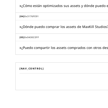
¿Cómo están optimizados sus assets y dónde puedo e
>
[
04
]
0x
3176FE91
¿Dónde puedo comprar los assets de MaxKill Studios
>
[
05
]
0x
0430CEFF
¿Puedo compartir los assets comprados con otros des
>
[NAV_CONTROL]