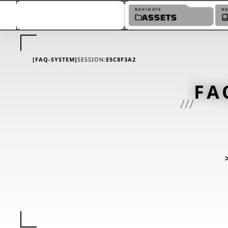
NAVIGATE
N
ASSETS
[FAQ-SYSTEM]
SESSION:
E5C8F3A2
FA
///