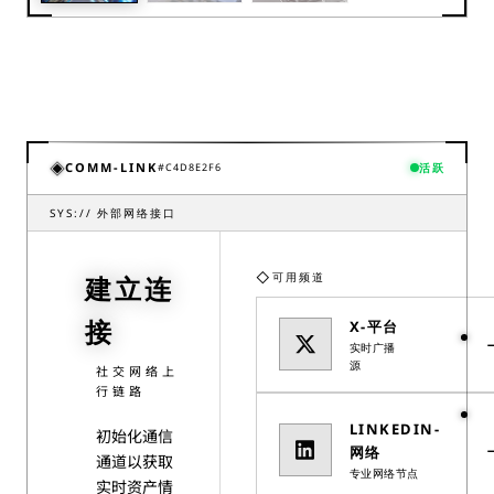
◈
COMM-LINK
#
C4D8E2F6
活跃
SYS://
外部网络接口
◇
可用频道
建立连
▶
接
X-平台
实时广播
源
社交网络上
行链路
LINKEDIN-
初始化通信
网络
通道以获取
专业网络节点
实时资产情