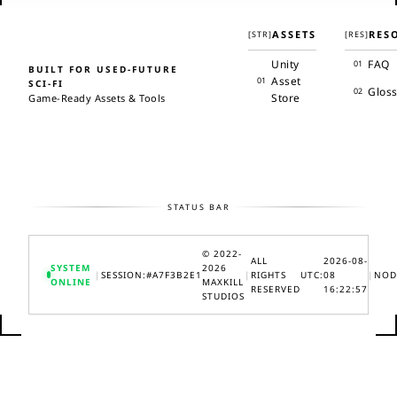
ASSETS
RES
[
STR
]
[
RES
]
Unity
FAQ
01
BUILT FOR USED-FUTURE
Asset
01
SCI-FI
Glos
02
Store
Game-Ready Assets & Tools
STATUS BAR
© 2022-
ALL
2026-08-
SYSTEM
2026
|
SESSION:
#
A7F3B2E1
|
RIGHTS
UTC:
08
|
NOD
ONLINE
MAXKILL
RESERVED
16:22:57
STUDIOS