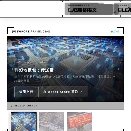
NAVIGATE
LANGUAGE
NAVIGA
ASSETS
简体中文
LE
MaxKill Studios 写实科幻
简体中文
ENGLISH
[VIEWPORT]
FRAME:
01
/
03
LIVE
日本語
繁體中文
한국어
#
01
// ASSET_DATA
科幻地板包：传送带
ESPAÑOL
适用于写实科幻场景的模块化传送带地板。动画传送带纹理、可调速度、网
格吸附放置。
FRANÇAIS
查看文档
在 Asset Store 获取 ↗
DEUTSCH
PORTUGUÊS