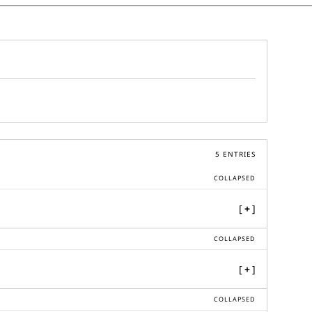
5
ENTRIES
COLLAPSED
[
+
]
COLLAPSED
[
+
]
COLLAPSED