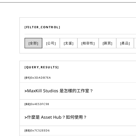
[FILTER_CONTROL]
全部
公司
支援
相容性
購買
產品
[
]
[
]
[
]
[
]
[
]
[
]
[QUERY_RESULTS]
[
01
]
0x
3DADB7EA
MaxKill Studios 是怎樣的工作室？
>
[
02
]
0x
4E53FC98
什麼是 Asset Hub？如何使用？
>
[
03
]
0x
7C52EED6