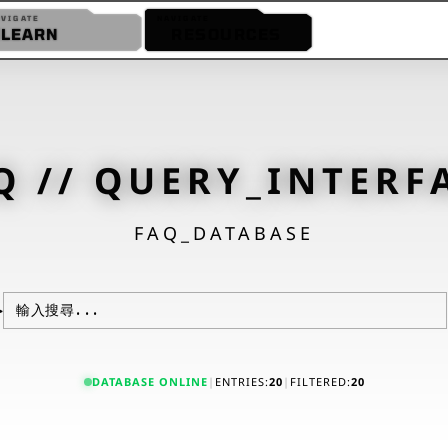
AVIGATE
NAVIGATE
LEARN
RESOURCES
FAQ
GLOSSARY
YOUTUBE
Q // QUERY_INTERF
FAQ_DATABASE
>
DATABASE ONLINE
|
ENTRIES:
20
|
FILTERED:
20