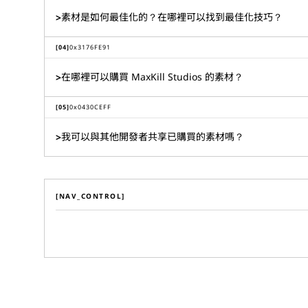
素材是如何最佳化的？在哪裡可以找到最佳化技巧？
>
[
04
]
0x
3176FE91
在哪裡可以購買 MaxKill Studios 的素材？
>
[
05
]
0x
0430CEFF
我可以與其他開發者共享已購買的素材嗎？
>
[NAV_CONTROL]