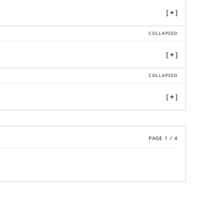
[
+
]
COLLAPSED
[
+
]
COLLAPSED
[
+
]
PAGE
1
/
4