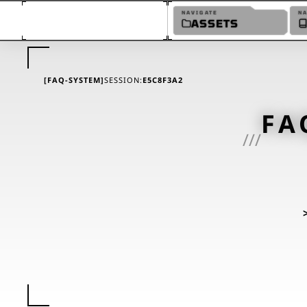
NAVIGATE
N
ASSETS
[FAQ-SYSTEM]
SESSION:
E5C8F3A2
FA
///