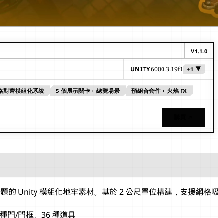
V
1.1.0
▼
UNITY
6000.3.19f1
+
1
6000.5.3f1
6000.3.19f1
網格對齊模組化系統
5 個展示關卡 + 總覽場景
預組合套件 + 火焰 FX
購買
的 Unity 模組化地牢素材。基於 2 公尺單位構建，支援網格
 種門/門框、36 種道具