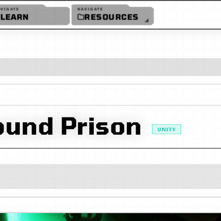
AVIGATE
NAVIGATE
LEARN
RESOURCES
FAQ
GLOSSARY
YOUTUBE
ound Prison
UNITY