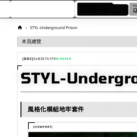
NAVIGATE
N
ASSETS
STYL-Underground Prison
本頁總覽
[DOC]
0x
B3E7A1F9
LOADED
STYL-Undergr
風格化模組地牢套件
[VIEWPORT]