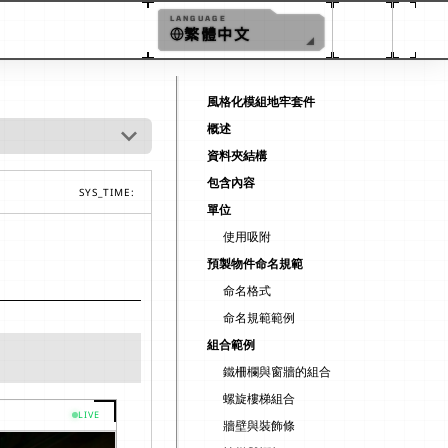
LANGUAGE
繁體中文
繁體中文
風格化模組地牢套件
ENGLISH
概述
日本語
資料夾結構
简体中文
包含內容
SYS_TIME:
單位
한국어
使用吸附
ESPAÑOL
預製物件命名規範
FRANÇAIS
命名格式
命名規範範例
DEUTSCH
組合範例
PORTUGUÊS
鐵柵欄與窗牆的組合
螺旋樓梯組合
LIVE
牆壁與裝飾條